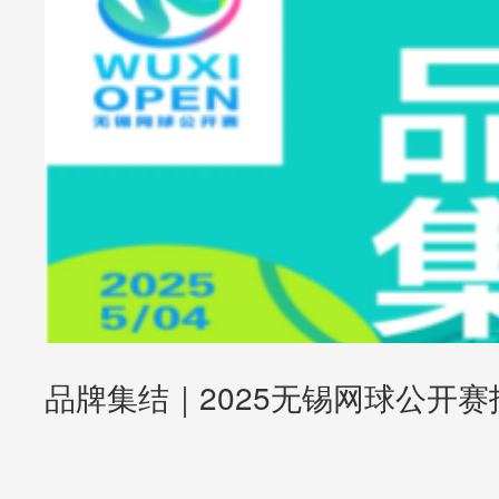
品牌集结｜2025无锡网球公开