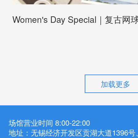
Women's Day Special｜复
加载更多
场馆营业时间 8:00-22:00
地址：
无锡经济开发区贡湖大道1396号