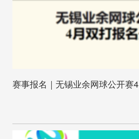
赛事报名｜无锡业余网球公开赛