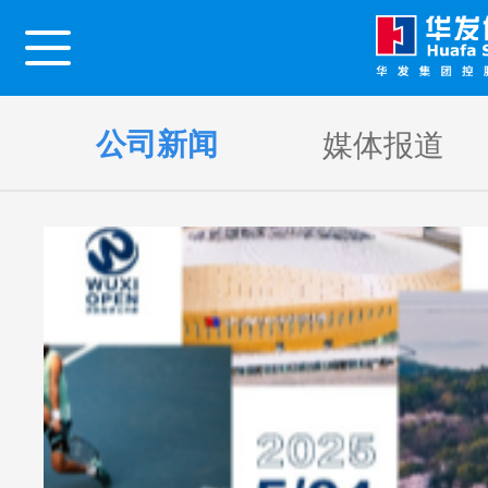
公司新闻
媒体报道
首页
关于我们
新闻资讯